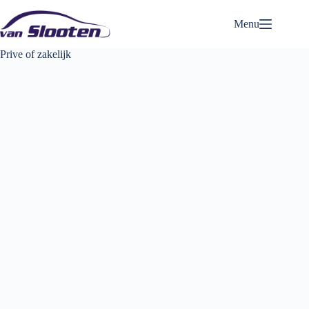
Ga
naar
Menu
de
inhoud
Prive of zakelijk